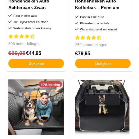
Hondendeken Auto
Hondendeken Auto
Achterbank Zwart
Kofferbak – Premium
Past in elke auto
Past in elke auto
Incl. kijkvenster en ritsen
Klittenband & antislip
Waterafstotend en krasvrij
Waterafstotend en krasvrij
306 beoordelingen
259 beoordelingen
€
69,95
€
44,95
€
79,95
Bekijken
Bekijken
40% korting