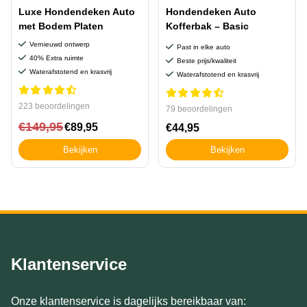
Luxe Hondendeken Auto
Hondendeken Auto
met Bodem Platen
Kofferbak – Basic
Vernieuwd ontwerp
Past in elke auto
40% Extra ruimte
Beste prijs/kwaliteit
Waterafstotend en krasvrij
Waterafstotend en krasvrij
223 beoordelingen
79 beoordelingen
€
149,95
€
89,95
€
44,95
Bekijken
Bekijken
Klantenservice
Onze klantenservice is dagelijks bereikbaar van: