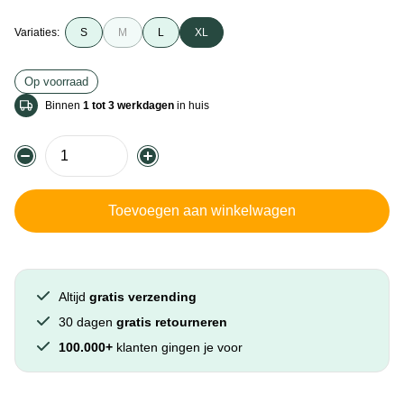
Variaties:
S
M
L
XL
Op voorraad
Binnen
1 tot 3 werkdagen
in huis
Toevoegen aan winkelwagen
Altijd
gratis verzending
30 dagen
gratis retourneren
100.000+
klanten gingen je voor