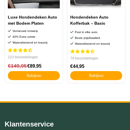
Luxe Hondendeken Auto
Hondendeken Auto
met Bodem Platen
Kofferbak – Basic
Vernieuwd ontwerp
Past in elke auto
40% Extra ruimte
Beste prijs/kwaliteit
Waterafstotend en krasvrij
Waterafstotend en krasvrij
223 beoordelingen
79 beoordelingen
€
149,95
€
89,95
€
44,95
Bekijken
Bekijken
Klantenservice