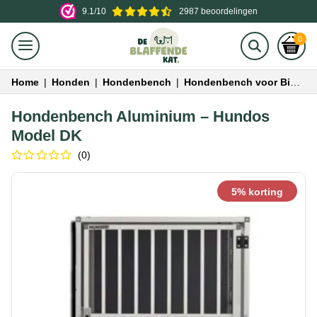
9.1/10
2987 beoordelingen
0
Home
|
Honden
|
Hondenbench
|
Hondenbench voor Binnen
Hondenbench Aluminium – Hundos
Model DK
(0)
5% korting