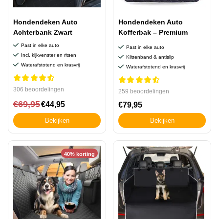
Hondendeken Auto
Hondendeken Auto
Achterbank Zwart
Kofferbak – Premium
Past in elke auto
Past in elke auto
Incl. kijkvenster en ritsen
Klittenband & antislip
Waterafstotend en krasvrij
Waterafstotend en krasvrij
306 beoordelingen
259 beoordelingen
€
69,95
€
44,95
€
79,95
Bekijken
Bekijken
40% korting