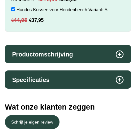
prijs
prijs
Hundos Kussen voor Hondenbench Variant: S
-
was:
is:
Oorspronkelijke
Huidige
44,95
€
€
37,95
€270,00.
€259,95.
prijs
prijs
was:
is:
€44,95.
€37,95.
Productomschrijving
Specificaties
Wat onze klanten zeggen
Schrijf je eigen review