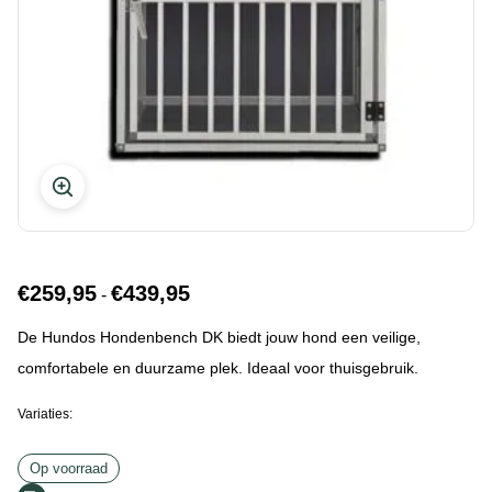
€
259,95
€
439,95
Prijsklasse:
-
€259,95
tot
De Hundos Hondenbench DK biedt jouw hond een veilige,
€439,95
comfortabele en duurzame plek. Ideaal voor thuisgebruik.
Variaties:
Op voorraad