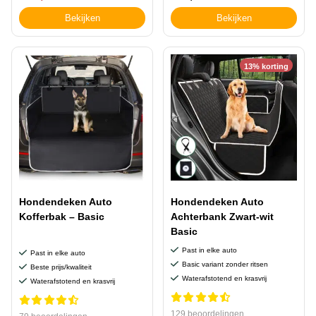
Bekijken
Bekijken
13% korting
Hondendeken Auto
Hondendeken Auto
Kofferbak – Basic
Achterbank Zwart-wit
Basic
Past in elke auto
Past in elke auto
Basic variant zonder ritsen
Beste prijs/kwaliteit
Waterafstotend en krasvrij
Waterafstotend en krasvrij
129 beoordelingen