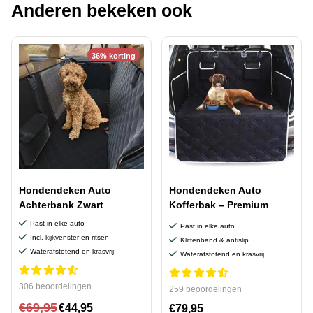
Anderen bekeken ook
36% korting
Hondendeken Auto
Hondendeken Auto
Achterbank Zwart
Kofferbak – Premium
Past in elke auto
Past in elke auto
Incl. kijkvenster en ritsen
Klittenband & antislip
Waterafstotend en krasvrij
Waterafstotend en krasvrij
306 beoordelingen
259 beoordelingen
€
69,95
€
44,95
€
79,95