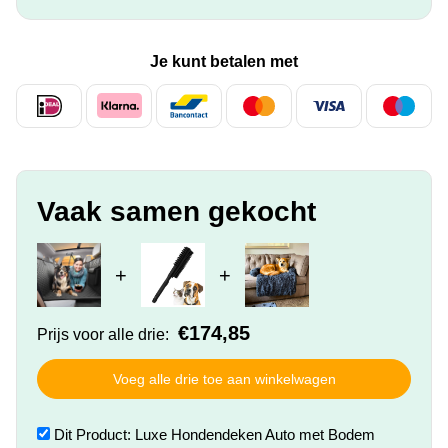
Je kunt betalen met
Vaak samen gekocht
+
+
€
174,85
Prijs voor alle drie:
Voeg alle drie toe aan winkelwagen
Dit Product: Luxe Hondendeken Auto met Bodem