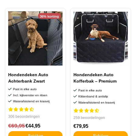
36% korting
Hondendeken Auto
Hondendeken Auto
Achterbank Zwart
Kofferbak – Premium
Past in elke auto
Past in elke auto
Incl. kijkvenster en ritsen
Klittenband & antislip
Waterafstotend en krasvrij
Waterafstotend en krasvrij
306 beoordelingen
259 beoordelingen
€
69,95
€
44,95
€
79,95
Bekijken
Bekijken