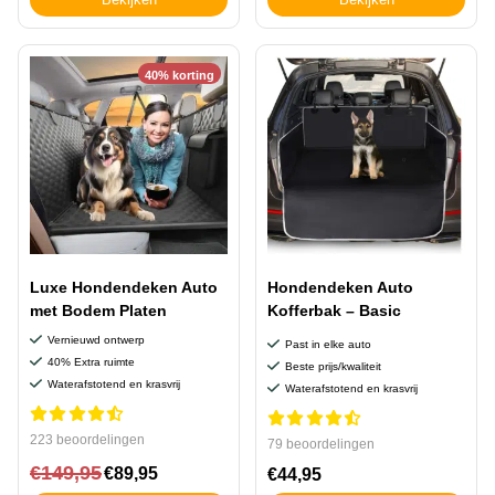
40% korting
Luxe Hondendeken Auto
Hondendeken Auto
met Bodem Platen
Kofferbak – Basic
Vernieuwd ontwerp
Past in elke auto
40% Extra ruimte
Beste prijs/kwaliteit
Waterafstotend en krasvrij
Waterafstotend en krasvrij
223 beoordelingen
79 beoordelingen
€
149,95
€
89,95
€
44,95