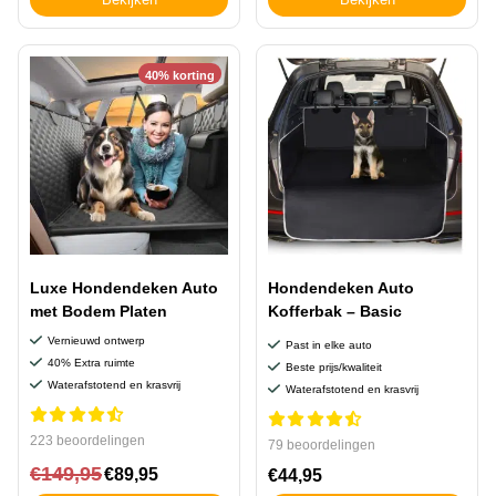
40% korting
Luxe Hondendeken Auto
Hondendeken Auto
met Bodem Platen
Kofferbak – Basic
Vernieuwd ontwerp
Past in elke auto
40% Extra ruimte
Beste prijs/kwaliteit
Waterafstotend en krasvrij
Waterafstotend en krasvrij
223 beoordelingen
79 beoordelingen
€
149,95
€
89,95
€
44,95