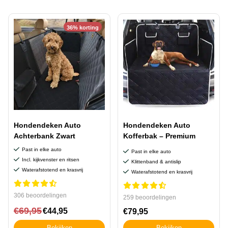
36% korting
Hondendeken Auto
Hondendeken Auto
Achterbank Zwart
Kofferbak – Premium
Past in elke auto
Past in elke auto
Incl. kijkvenster en ritsen
Klittenband & antislip
Waterafstotend en krasvrij
Waterafstotend en krasvrij
306 beoordelingen
259 beoordelingen
€
69,95
€
44,95
€
79,95
Bekijken
Bekijken