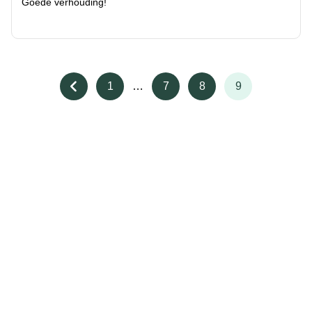
Goede verhouding!
1
…
7
8
9